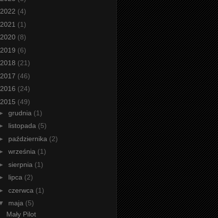
2022
(4)
2021
(1)
2020
(8)
2019
(6)
2018
(21)
2017
(46)
2016
(24)
2015
(49)
►
grudnia
(1)
►
listopada
(5)
►
października
(2)
►
września
(1)
►
sierpnia
(1)
►
lipca
(2)
►
czerwca
(1)
▼
maja
(5)
Mały Pilot