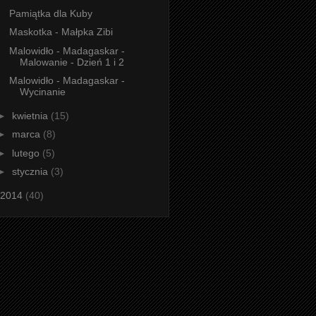
Pamiątka dla Kuby
Maskotka - Małpka Zibi
Malowidło - Madagaskar -
Malowanie - Dzień 1 i 2
Malowidło - Madagaskar -
Wycinanie
►
kwietnia
(15)
►
marca
(8)
►
lutego
(5)
►
stycznia
(3)
2014
(40)