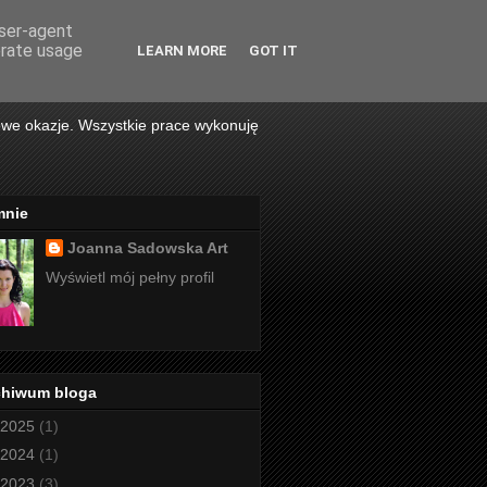
user-agent
erate usage
LEARN MORE
GOT IT
owe okazje. Wszystkie prace wykonuję
mnie
Joanna Sadowska Art
Wyświetl mój pełny profil
chiwum bloga
2025
(1)
2024
(1)
2023
(3)