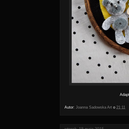
Adapt
Autor:
Joanna Sadowska Art
o
21:11
wtorek, 19 maja 2015