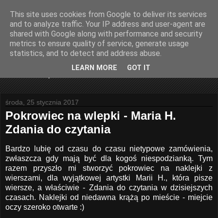
This site uses cookies from Google to deliver its services
Joanna Sadowska Art
and to analyze traffic. Your IP address and user-agent are
shared with Google along with performance and security
metrics to ensure quality of service, generate usage
Joanna Sadowska Art - blog poświęcony rękodziełu,
statistics, and to detect and address abuse.
kartkom okolicznościowym oraz podarunkom na wyjątkowe
okazje. Wszystkie prace wykonuję samodzielnie
LEARN MORE
GOT IT
wykorzystując tekstylia, filc, karton.
środa, 25 stycznia 2017
Pokrowiec na wlepki - Maria H.
Zdania do czytania
Bardzo lubię od czasu do czasu nietypowe zamówienia,
zwłaszcza gdy mają być dla kogoś niespodzianką. Tym
razem przyszło mi stworzyć pokrowiec na naklejki z
wierszami, dla wyjątkowej artystki Marii H., która pisze
wiersze, a właściwie - Zdania do czytania w dzisiejszych
czasach. Naklejki od niedawna krążą po mieście - miejcie
oczy szeroko otwarte :)