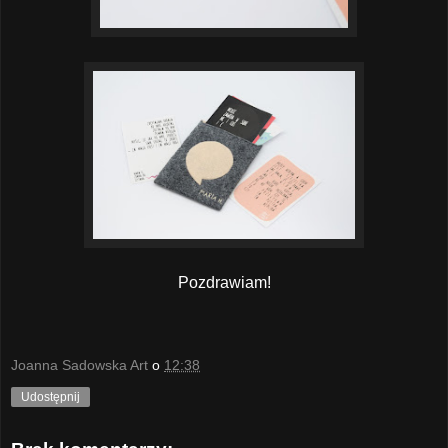
Pozdrawiam!
Joanna Sadowska Art
o
12:38
Udostępnij