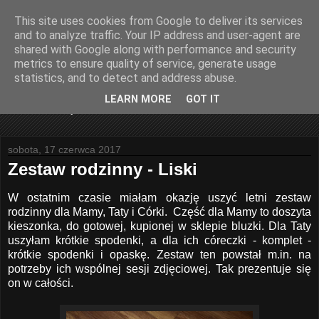
This site uses cookies from Google to deliver its services
Joanna Sadowska Art
and to analyze traffic. Your IP address and user-agent are
shared with Google along with performance and security
metrics to ensure quality of service, generate usage
Joanna Sadowska Art - blog poświęcony rękodziełu,
statistics, and to detect and address abuse.
kartkom okolicznościowym oraz podarunkom na wyjątkowe
okazje. Wszystkie prace wykonuję samodzielnie
LEARN MORE
GOT IT
wykorzystując tekstylia, filc, karton.
sobota, 17 czerwca 2017
Zestaw rodzinny - Liski
W ostatnim czasie miałam okazję uszyć letni zestaw
rodzinny dla Mamy, Taty i Córki. Część dla Mamy to doszyta
kieszonka, do gotowej, kupionej w sklepie bluzki. Dla Taty
uszyłam krótkie spodenki, a dla ich córeczki - komplet -
krótkie spodenki i opaskę. Zestaw ten powstał m.in. na
potrzeby ich wspólnej sesji zdjęciowej. Tak prezentuje się
on w całości.