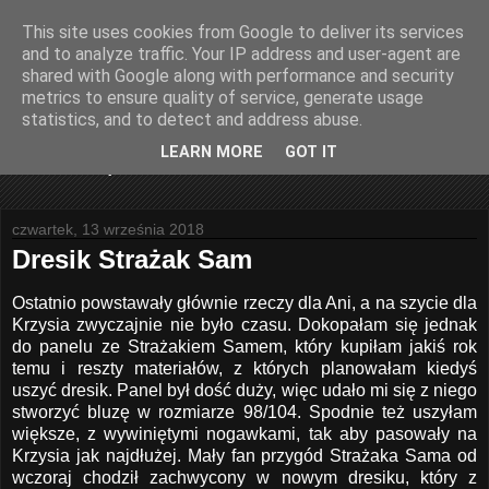
This site uses cookies from Google to deliver its services
Joanna Sadowska Art
and to analyze traffic. Your IP address and user-agent are
shared with Google along with performance and security
metrics to ensure quality of service, generate usage
Joanna Sadowska Art - blog poświęcony rękodziełu,
statistics, and to detect and address abuse.
kartkom okolicznościowym oraz podarunkom na wyjątkowe
okazje. Wszystkie prace wykonuję samodzielnie
LEARN MORE
GOT IT
wykorzystując tekstylia, filc, karton.
czwartek, 13 września 2018
Dresik Strażak Sam
Ostatnio powstawały głównie rzeczy dla Ani, a na szycie dla
Krzysia zwyczajnie nie było czasu. Dokopałam się jednak
do panelu ze Strażakiem Samem, który kupiłam jakiś rok
temu i reszty materiałów, z których planowałam kiedyś
uszyć dresik. Panel był dość duży, więc udało mi się z niego
stworzyć bluzę w rozmiarze 98/104. Spodnie też uszyłam
większe, z wywiniętymi nogawkami, tak aby pasowały na
Krzysia jak najdłużej. Mały fan przygód Strażaka Sama od
wczoraj chodził zachwycony w nowym dresiku, który z