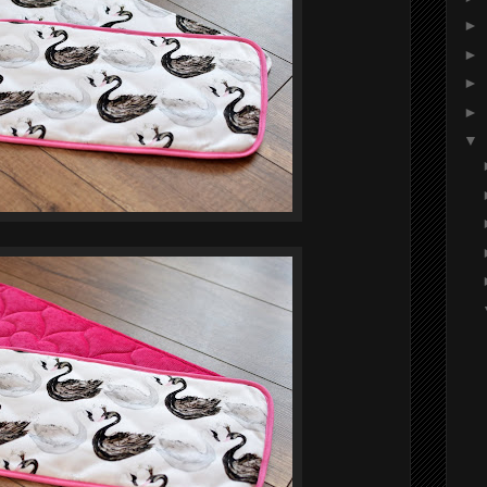
►
►
►
►
▼