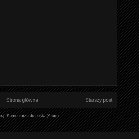
Strona główna
Starszy post
buj:
Komentarze do posta (Atom)