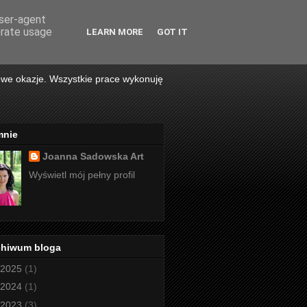
user-agent
erate usage
LEARN MORE
GOT IT
owe okazje. Wszystkie prace wykonuję
mnie
Joanna Sadowska Art
Wyświetl mój pełny profil
chiwum bloga
2025
(1)
2024
(1)
2023
(3)