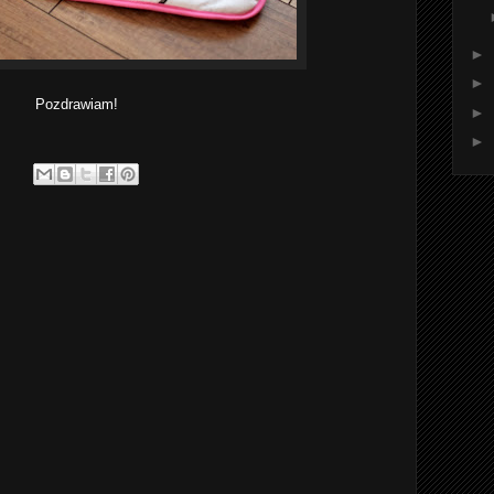
►
►
Pozdrawiam!
►
►