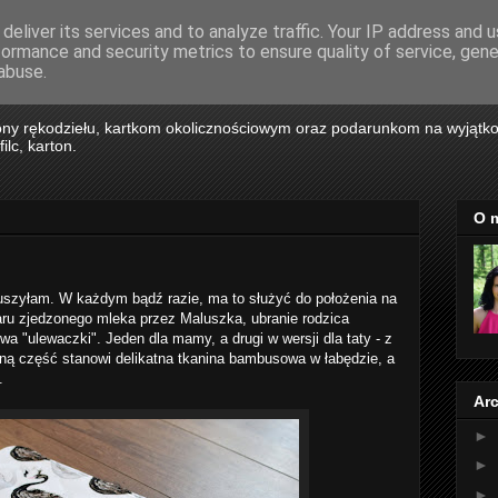
deliver its services and to analyze traffic. Your IP address and 
formance and security metrics to ensure quality of service, gen
wska Art
abuse.
ny rękodziełu, kartkom okolicznościowym oraz podarunkom na wyjątk
ilc, karton.
O 
uszyłam. W każdym bądź razie, ma to służyć do położenia na
aru zjedzonego mleka przez Maluszka, ubranie rodzica
a "ulewaczki". Jeden dla mamy, a drugi w wersji dla taty - z
dną część stanowi delikatna tkanina bambusowa w łabędzie, a
.
Ar
►
►
►