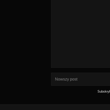
Nowszy post
Subskry