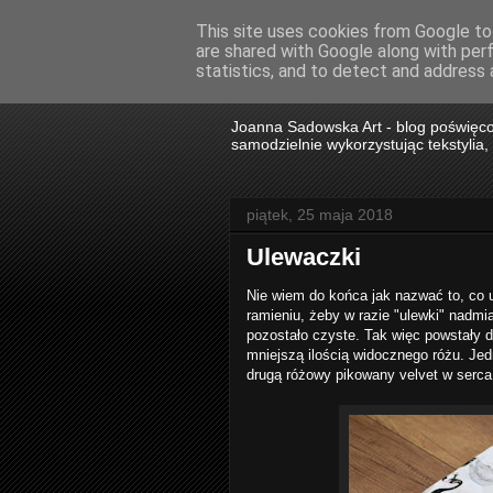
This site uses cookies from Google to 
are shared with Google along with per
Joanna Sado
statistics, and to detect and address 
Joanna Sadowska Art - blog poświęco
samodzielnie wykorzystując tekstylia, f
piątek, 25 maja 2018
Ulewaczki
Nie wiem do końca jak nazwać to, co 
ramieniu, żeby w razie "ulewki" nadmi
pozostało czyste. Tak więc powstały dw
mniejszą ilością widocznego różu. Je
drugą różowy pikowany velvet w serca